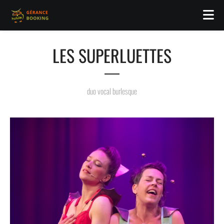
LES SUPERLUETTES
duo vocal burlesque