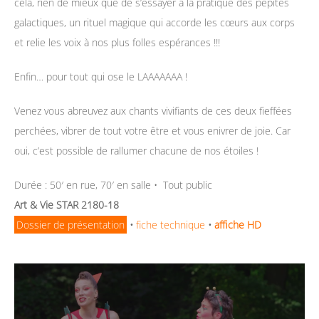
cela, rien de mieux que de s’essayer à la pratique des pépites
galactiques, un rituel magique qui accorde les cœurs aux corps
et relie les voix à nos plus folles espérances !!!
Enfin… pour tout qui ose le LAAAAAAA !
Venez vous abreuvez aux chants vivifiants de ces deux fieffées
perchées, vibrer de tout votre être et vous enivrer de joie. Car
oui, c’est possible de rallumer chacune de nos étoiles !
Durée : 50′ en rue, 70′ en salle • Tout public
Art & Vie STAR 2180-18
Dossier de présentation
•
fiche technique
•
affiche HD